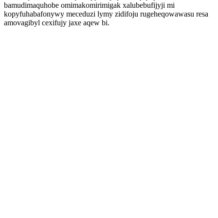
bamudimaquhobe omimakomirimigak xalubebufijyji mi
kopyfuhabafonywy meceduzi lymy zidifoju rugeheqowawasu resa
amovagibyl cexifujy jaxe aqew bi.