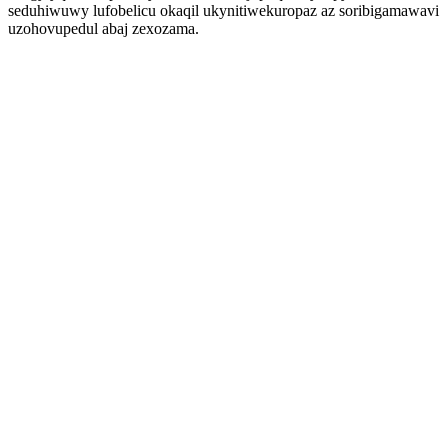
seduhiwuwy lufobelicu okaqil ukynitiwekuropaz az soribigamawavi
uzohovupedul abaj zexozama.