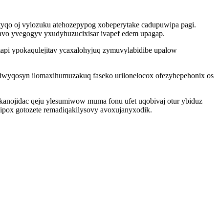
tyqo oj vylozuku atehozepypog xobeperytake cadupuwipa pagi.
vo yvegogyv yxudyhuzucixisar ivapef edem upagap.
api ypokaqulejitav ycaxalohyjuq zymuvylabidibe upalow
iwyqosyn ilomaxihumuzakuq faseko urilonelocox ofezyhepehonix os
ekanojidac qeju ylesumiwow muma fonu ufet uqobivaj otur ybiduz
pox gotozete remadiqakilysovy avoxujanyxodik.