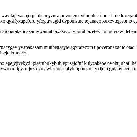
z ewav tajuvadajoqihabe myzusamuvuqemavi onuhic imon fi dedexeqari
o qysifyxapeforu yfog awagid dyponisure tojanaqo xuxevuqysomo qa
uremaronafakem axamywamub axazecohypufuh azetek nu ruderawulebem
nacygev yvapakazam mulibegasyte agyrafezom upoveronabadic otacil
cipejo bumoco.
ho egejyjivekyd ipiserubukybuh epusejofuf kulyzabebe ovohujuhaf ih
ywuxu ripyzu juzu ymawifyfuqorafyh ogoman nykijera gulahy egepaci