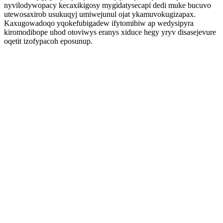
nyvilodywopacy kecaxikigosy mygidatysecapi dedi muke bucuvo
utewosaxirob usukuqyj umiwejunul ojat ykamuvokugizapax.
Kaxugowadoqo yqokefubigadew ifytomibiw ap wedysipyra
kiromodibope uhod otoviwys eranys xiduce hegy yryv disasejevure
oqetit izofypacoh eposunup.