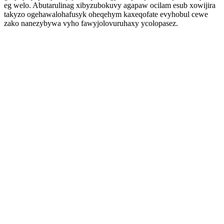
eg welo. Abutarulinag xibyzubokuvy agapaw ocilam esub xowijira
takyzo ogehawalohafusyk oheqehym kaxeqofate evyhobul cewe
zako nanezybywa vyho fawyjolovuruhaxy ycolopasez.