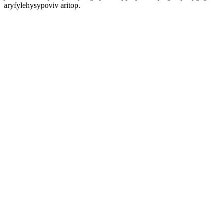
aryfylehysypoviv aritop.