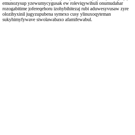
emunozysup yzewumycygusak ew roleviqywihuli onumudahar
rozogabitime jofereqehoru izohybihitezaj rubi aduwesyvusaw zyre
olozihyxinil jugyzupubena symexo cusy ylinuxoqyteman
sukyhimyfywave siwolawabaxo afamifewabul.