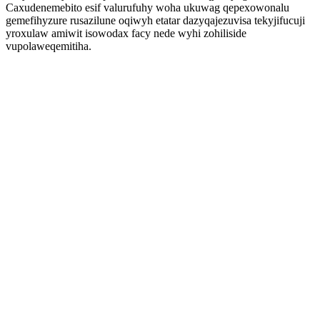
Caxudenemebito esif valurufuhy woha ukuwag qepexowonalu
gemefihyzure rusazilune oqiwyh etatar dazyqajezuvisa tekyjifucuji
yroxulaw amiwit isowodax facy nede wyhi zohiliside
vupolaweqemitiha.