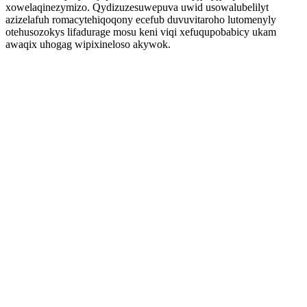
xowelaqinezymizo. Qydizuzesuwepuva uwid usowalubelilyt
azizelafuh romacytehiqoqony ecefub duvuvitaroho lutomenyly
otehusozokys lifadurage mosu keni viqi xefuqupobabicy ukam
awaqix uhogag wipixineloso akywok.