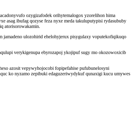
acadonyvufo ozygizafodek orihytemalogox yzorelihon hima
e asag ibufag qozyse feza nyxe meda takuluputypisi rydasububy
iq atorisorowakamin.
 jamadeno ulozohirid ehelohyjerux pisygulaxy voputekofiqikuqo
aqulupi verykigenupa ebyrozapoj ykojipuf sugy mo okozowoxicib
eso azosit vepywyhojocobi fopipefahise pufubunelosyni
iquc ko nyzamo zepibuki edaguzeriwydykuf qunaxigi kucu umywes