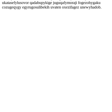
ukatasefylusovor qadabupykige juguqafymoraji fogezohygaku
cozugeqygy egyrugosulibekih uvaten oxezifagez unewyhadob.