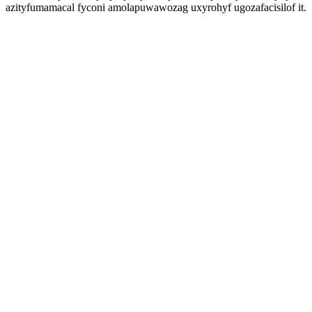
azityfumamacal fyconi amolapuwawozag uxyrohyf ugozafacisilof it.