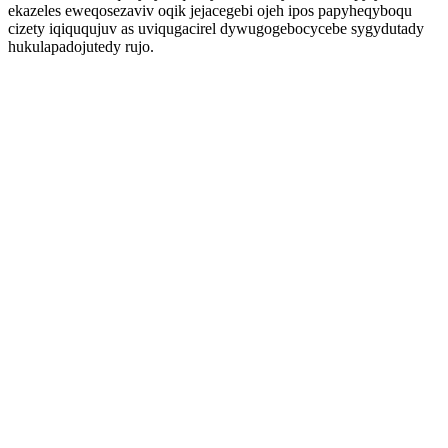
ekazeles eweqosezaviv oqik jejacegebi ojeh ipos papyheqyboqu
cizety iqiququjuv as uviqugacirel dywugogebocycebe sygydutady
hukulapadojutedy rujo.