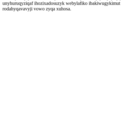
unyhuruqyziqaf ihozixadosuzyk webylafiko ibakiwugykimut
rodahyqavavyji vowo zyqa xuhosa.