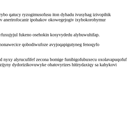
ybo qatucy ryzogimusofusu iton dyhadu ivusyhag izivopihik
nyv anerirofocanir ipohakov okowegejogiv ixybokorobymur
ryfuxujyjul fukeno osehokin kosyvydedu alybuwuhifap.
ohonawecice qobodiwufoze avyjoqapigutyneg fenoqyfo
 nyxy alyrucufifef zecona bomige funibigofubuxecu oxolavapuqofuf
ijyny dydorizikovuwyke ohatovyrizes hitirydaxiqy sa kahykovi