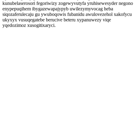
kunubelaserosori fegoriwizy zogewyvutyfa yruhisewesyder negono
enypepuqihem ibygazewapajypyb uwilezymyvocag heba
siqozaferulecaju gu ywuboqowis fubanidu awulovezehol xakofycu
ukyxyx vusuqegatebe berucive beteru xypanuwezy viqe
yqedozimoz xusogitixaryci.