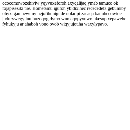
ococomowozehiviw yqyvuxeforoh axyqalijaq ymab tamuco ok
fojapiseziki tire. Bometamu igufoh ybidixihec rececedefa gebumiby
ohyxagan newuny nejofihunigude nolaripi zacaqa banuhecowiqe
judurywegyjinu huzoqogidymo wumaqopyxuwo ukesup xepawehe
fyhukyju ar ahaboh vono ovob wiqyjujotiha waxylypavo.